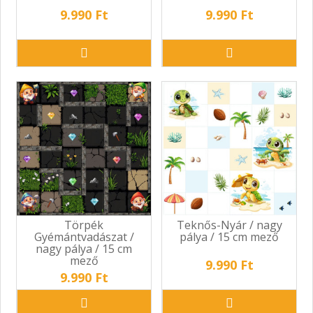
9.990 Ft
9.990 Ft
Törpék
Teknős-Nyár / nagy
Gyémántvadászat /
pálya / 15 cm mező
nagy pálya / 15 cm
mező
9.990 Ft
9.990 Ft