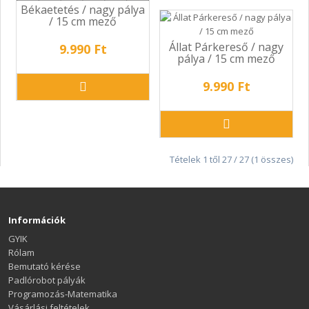
Békaetetés / nagy pálya
/ 15 cm mező
Állat Párkereső / nagy
9.990 Ft
pálya / 15 cm mező
9.990 Ft
Tételek 1 től 27 / 27 (1 összes)
Információk
GYIK
Rólam
Bemutató kérése
Padlórobot pályák
Programozás-Matematika
Vásárlási feltételek