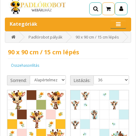
Kategóriák
Padlórobot pályák
90 x 90 cm / 15 cm lépés
90 x 90 cm / 15 cm lépés
Összehasonlítás
Sorrend:
Listázás: