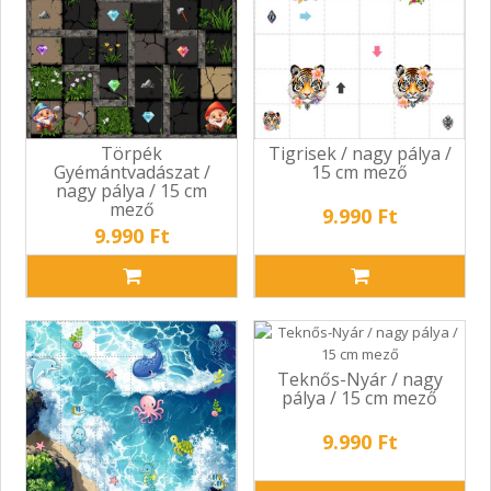
Törpék
Tigrisek / nagy pálya /
Gyémántvadászat /
15 cm mező
nagy pálya / 15 cm
mező
9.990 Ft
9.990 Ft
Teknős-Nyár / nagy
pálya / 15 cm mező
9.990 Ft