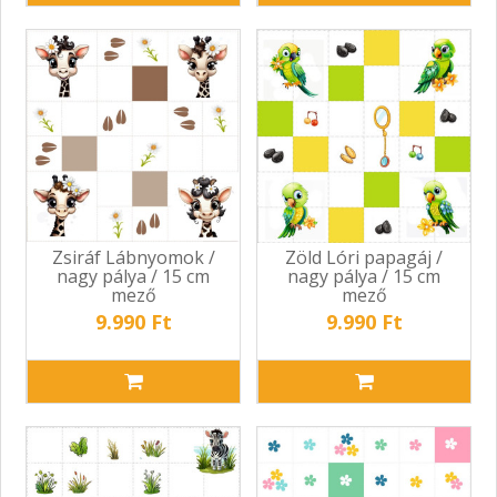
Zsiráf Lábnyomok /
Zöld Lóri papagáj /
nagy pálya / 15 cm
nagy pálya / 15 cm
mező
mező
9.990 Ft
9.990 Ft