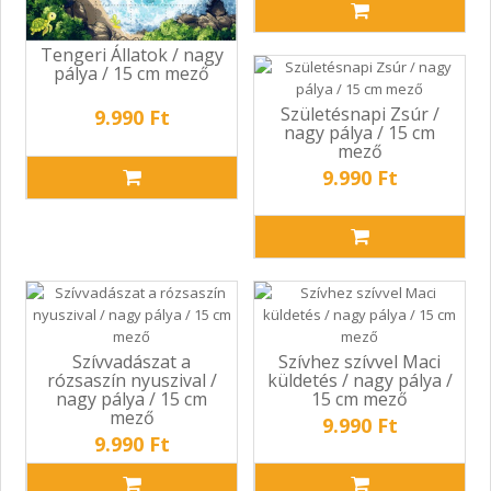
Tengeri Állatok / nagy
pálya / 15 cm mező
Születésnapi Zsúr /
9.990 Ft
nagy pálya / 15 cm
mező
9.990 Ft
Szívvadászat a
Szívhez szívvel Maci
rózsaszín nyuszival /
küldetés / nagy pálya /
nagy pálya / 15 cm
15 cm mező
mező
9.990 Ft
9.990 Ft