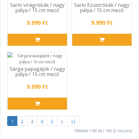
Sarki virágrókák / nagy
Sarki Ezüstrókák / nagy
pálya / 15 cm mező
pálya / 15 cm mező
9.990 Ft
9.990 Ft
Sárga papagájok / nagy
pálya / 15 cm mező
9.990 Ft
1
2
3
4
5
>
>|
Tételek 1 től 36 / 165 (5 összes)