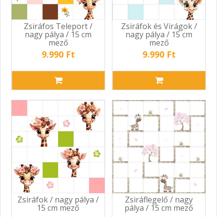
Zsiráfos Teleport /
Zsiráfok és Virágok /
nagy pálya / 15 cm
nagy pálya / 15 cm
mező
mező
9.990 Ft
9.990 Ft
Zsiráfok / nagy pálya /
Zsiráflegelő / nagy
15 cm mező
pálya / 15 cm mező