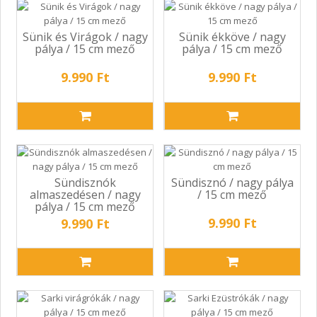
Sünik és Virágok / nagy
Sünik ékköve / nagy
pálya / 15 cm mező
pálya / 15 cm mező
9.990 Ft
9.990 Ft
Sündisznók
Sündisznó / nagy pálya
almaszedésen / nagy
/ 15 cm mező
pálya / 15 cm mező
9.990 Ft
9.990 Ft