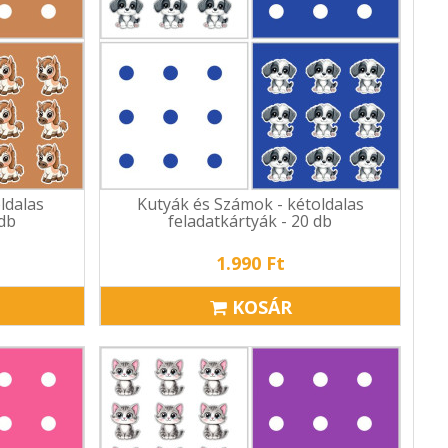
ldalas
Kutyák és Számok - kétoldalas
 db
feladatkártyák - 20 db
1.990 Ft
KOSÁR