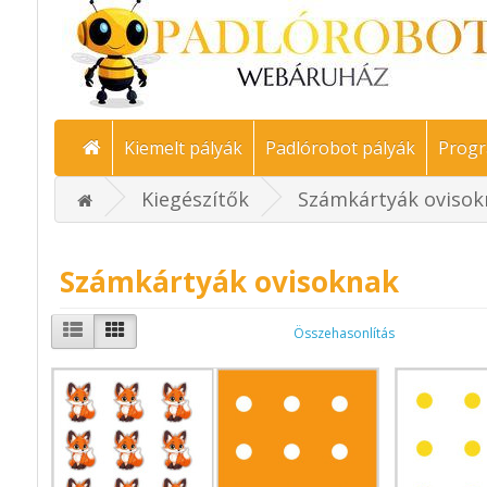
Kiemelt pályák
Padlórobot pályák
Progr
Kiegészítők
Számkártyák ovisok
Számkártyák ovisoknak
Összehasonlítás