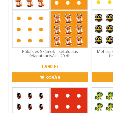
Rókák és Számok - kétoldalas
Méhecsk
feladatkártyák - 20 db
fe
1.990 Ft
KOSÁR