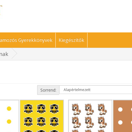
amozós Gyerekkönyvek
Kiegészítők
nak
Sorrend: