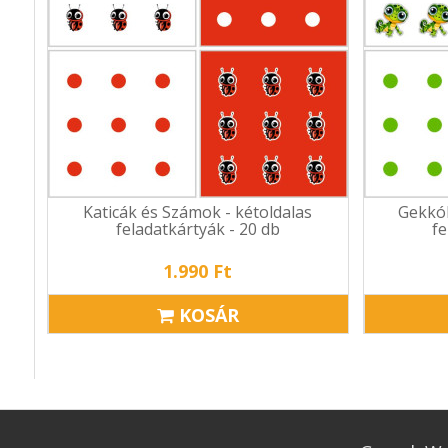
Katicák és Számok - kétoldalas
Gekkók
feladatkártyák - 20 db
fe
1.990 Ft
KOSÁR