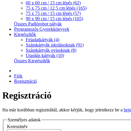
60 x 60 cm / 15 cm lépés (62)
75 x 75 cm / 12,5 cm lépés (165)
75 x 75 cm / 15 cm lépés (57)
90 x 90 cm / 15 cm lépés (165)
Összes Padlórobot pályák
Programozós Gyerekkönyvek
Kiegészítők
Feladatkártyák (4)
Számkártyák iskolásoknak (91)
Számkártyák ovisoknak (8)
Utasítás kártyák (10)
Összes Kiegészítők
Fiók
Regisztráció
Regisztráció
Ha már korábban regisztráltál, akkor kérjük, hogy jelentkezz be a
bej
Személyes adatok
Keresztnév