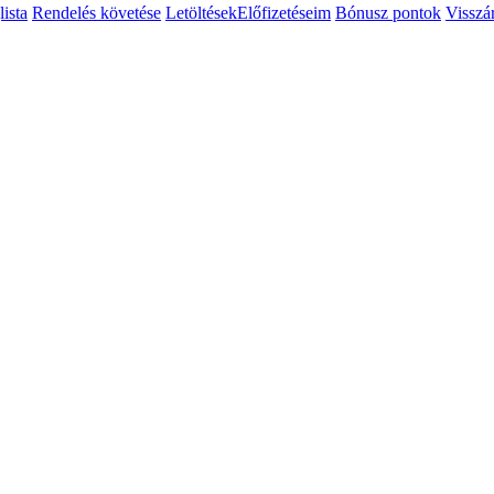
ista
Rendelés követése
Letöltések
Előfizetéseim
Bónusz pontok
Visszá