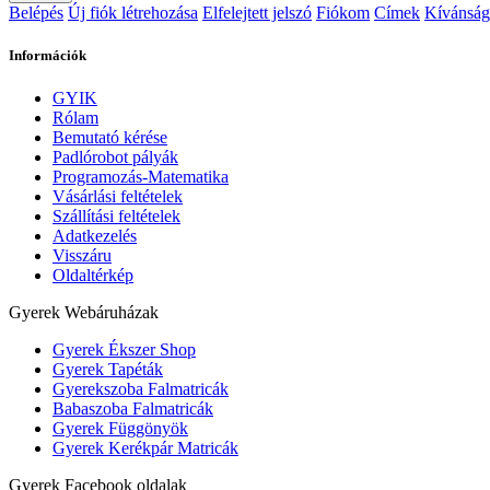
Belépés
Új fiók létrehozása
Elfelejtett jelszó
Fiókom
Címek
Kívánságl
Információk
GYIK
Rólam
Bemutató kérése
Padlórobot pályák
Programozás-Matematika
Vásárlási feltételek
Szállítási feltételek
Adatkezelés
Visszáru
Oldaltérkép
Gyerek Webáruházak
Gyerek Ékszer Shop
Gyerek Tapéták
Gyerekszoba Falmatricák
Babaszoba Falmatricák
Gyerek Függönyök
Gyerek Kerékpár Matricák
Gyerek Facebook oldalak