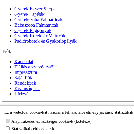
Gyerek Ékszer Shop
Gyerek Tapéták
Gyerekszoba Falmatricák
Babaszoba Falmatricák
Gyerek Függönyök
Gyerek Kerékpár Matricák
Padlórobotok és Gyakorlópályák
Fiók
Kapcsolat
Elállás a szerződéstől
Impresszum
Saját fiók
Rendelések
Kívánságlista
Hírlevél
Padlórobot Webáruház ©
Ez a weboldal cookie-kat használ a felhasználói élmény javítása, statisztiká
Alapműködéshez szükséges cookie-k (kötelező)
Statisztikai célú cookie-k