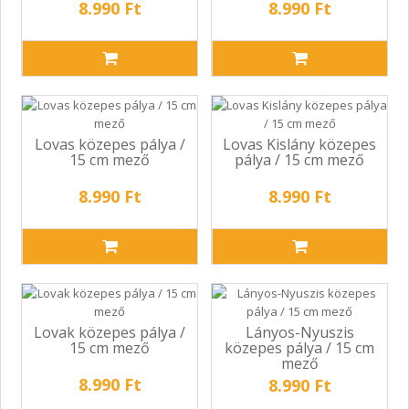
8.990 Ft
8.990 Ft
Lovas közepes pálya /
Lovas Kislány közepes
15 cm mező
pálya / 15 cm mező
8.990 Ft
8.990 Ft
Lovak közepes pálya /
Lányos-Nyuszis
15 cm mező
közepes pálya / 15 cm
mező
8.990 Ft
8.990 Ft