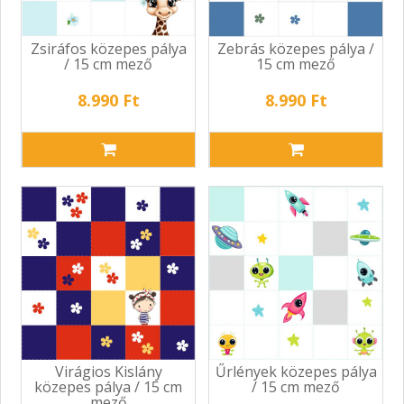
Zsiráfos közepes pálya
Zebrás közepes pálya /
/ 15 cm mező
15 cm mező
8.990 Ft
8.990 Ft
Virágios Kislány
Űrlények közepes pálya
közepes pálya / 15 cm
/ 15 cm mező
mező