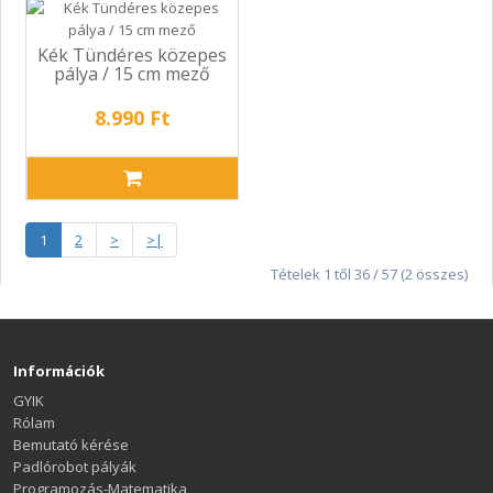
Kék Tündéres közepes
pálya / 15 cm mező
8.990 Ft
1
2
>
>|
Tételek 1 től 36 / 57 (2 összes)
Információk
GYIK
Rólam
Bemutató kérése
Padlórobot pályák
Programozás-Matematika