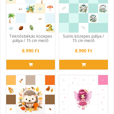
Teknősbékás közepes
Sünis közepes pálya /
pálya / 15 cm mező
15 cm mező
8.990 Ft
8.990 Ft