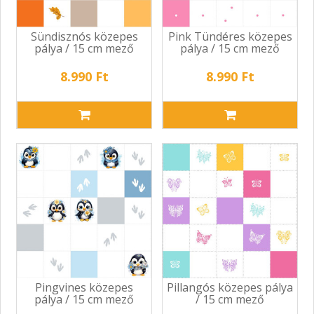
Sündisznós közepes
Pink Tündéres közepes
pálya / 15 cm mező
pálya / 15 cm mező
8.990 Ft
8.990 Ft
Pingvines közepes
Pillangós közepes pálya
pálya / 15 cm mező
/ 15 cm mező