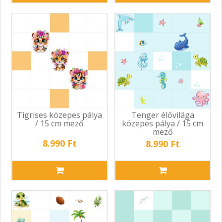
Tigrises közepes pálya
Tenger élővilága
/ 15 cm mező
közepes pálya / 15 cm
mező
8.990 Ft
8.990 Ft