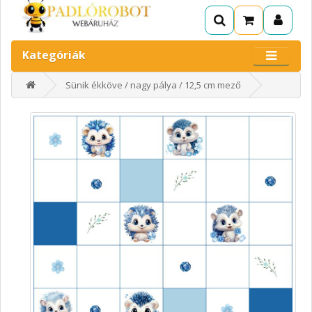
Kategóriák
Sünik ékköve / nagy pálya / 12,5 cm mező