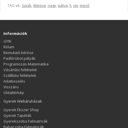
TAG-ek:
Sünik
,
ékköve
,
nagy
,
pálya
,
5
,
cm
,
mező
Információk
GYIK
Rólam
Bemutató kérése
Padlórobot pályák
Programozás-Matematika
Vásárlási feltételek
Szállítási feltételek
Adatkezelés
Visszáru
Oldaltérkép
Gyerek Webáruházak
Gyerek Ékszer Shop
Gyerek Tapéták
Gyerekszoba Falmatricák
Babaszoba Falmatricák