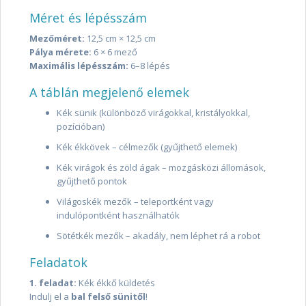
Méret és lépésszám
Mezőméret:
12,5 cm × 12,5 cm
Pálya mérete:
6 × 6 mező
Maximális lépésszám:
6–8 lépés
A táblán megjelenő elemek
Kék sünik (különböző virágokkal, kristályokkal,
pozícióban)
Kék ékkövek – célmezők (gyűjthető elemek)
Kék virágok és zöld ágak – mozgásközi állomások,
gyűjthető pontok
Világoskék mezők – teleportként vagy
indulópontként használhatók
Sötétkék mezők – akadály, nem léphet rá a robot
Feladatok
1. feladat:
Kék ékkő küldetés
Indulj el a
bal felső sünitől
!