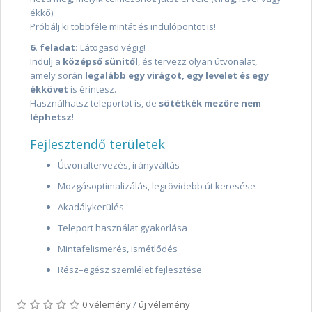
ékkő).
Próbálj ki többféle mintát és indulópontot is!
6. feladat:
Látogasd végig!
Indulj a
középső sünitől
, és tervezz olyan útvonalat,
amely során
legalább egy virágot, egy levelet és egy
ékkövet
is érintesz.
Használhatsz teleportot is, de
sötétkék mezőre nem
léphetsz
!
Fejlesztendő területek
Útvonaltervezés, irányváltás
Mozgásoptimalizálás, legrövidebb út keresése
Akadálykerülés
Teleport használat gyakorlása
Mintafelismerés, ismétlődés
Rész–egész szemlélet fejlesztése
0 vélemény
/
új vélemény