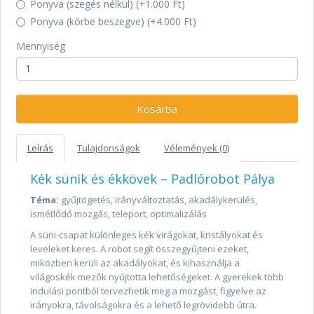
Ponyva (szegés nélkül) (+1.000 Ft)
Ponyva (körbe beszegve) (+4.000 Ft)
Mennyiség
Kosárba
Leírás
Tulajdonságok
Vélemények (0)
Kék sünik és ékkövek – Padlórobot Pálya
Téma:
gyűjtögetés, irányváltoztatás, akadálykerülés,
ismétlődő mozgás, teleport, optimalizálás
A süni-csapat különleges kék virágokat, kristályokat és
leveleket keres. A robot segít összegyűjteni ezeket,
miközben kerüli az akadályokat, és kihasználja a
világoskék mezők nyújtotta lehetőségeket. A gyerekek több
indulási pontból tervezhetik meg a mozgást, figyelve az
irányokra, távolságokra és a lehető legrövidebb útra.