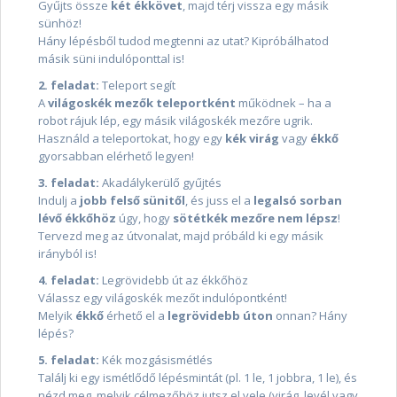
Gyűjts össze
két ékkövet
, majd térj vissza egy másik
sünhöz!
Hány lépésből tudod megtenni az utat? Kipróbálhatod
másik süni indulóponttal is!
2. feladat:
Teleport segít
A
világoskék mezők teleportként
működnek – ha a
robot rájuk lép, egy másik világoskék mezőre ugrik.
Használd a teleportokat, hogy egy
kék virág
vagy
ékkő
gyorsabban elérhető legyen!
3. feladat:
Akadálykerülő gyűjtés
Indulj a
jobb felső sünitől
, és juss el a
legalsó sorban
lévő ékkőhöz
úgy, hogy
sötétkék mezőre nem lépsz
!
Tervezd meg az útvonalat, majd próbáld ki egy másik
irányból is!
4. feladat:
Legrövidebb út az ékkőhöz
Válassz egy világoskék mezőt indulópontként!
Melyik
ékkő
érhető el a
legrövidebb úton
onnan? Hány
lépés?
5. feladat:
Kék mozgásismétlés
Találj ki egy ismétlődő lépésmintát (pl. 1 le, 1 jobbra, 1 le), és
nézd meg, melyik célmezőhöz jutsz el vele (virág, levél vagy