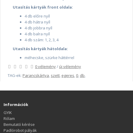
Utasítás kártyák front oldala:
4 db előre nyíl
4 db hátra nyíl
4 db jobbra nyíl
4 db balra nyíl
4 db szám: 1, 2, 3, 4
Utasítás kártyák hátoldala:
méhecske, szürke háttérrel
0 vélemény
/
új vélemény
TAG-ek:
Parancskártya
,
szett
,
egeres
,
0
,
db
,
Információk
GYIK
Rólam
Bemutató kérése
Padlórobot pályák