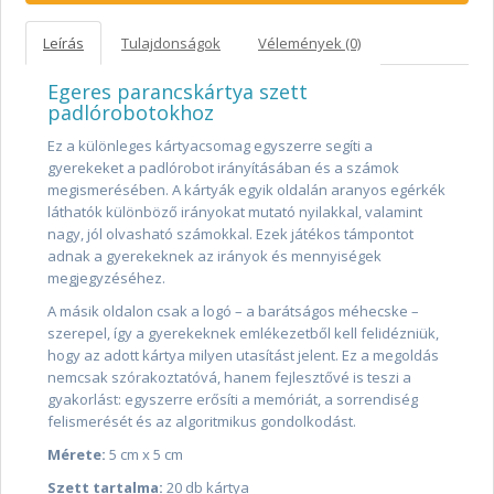
Leírás
Tulajdonságok
Vélemények (0)
Egeres parancskártya szett
padlórobotokhoz
Ez a különleges kártyacsomag egyszerre segíti a
gyerekeket a padlórobot irányításában és a számok
megismerésében. A kártyák egyik oldalán aranyos egérkék
láthatók különböző irányokat mutató nyilakkal, valamint
nagy, jól olvasható számokkal. Ezek játékos támpontot
adnak a gyerekeknek az irányok és mennyiségek
megjegyzéséhez.
A másik oldalon csak a logó – a barátságos méhecske –
szerepel, így a gyerekeknek emlékezetből kell felidézniük,
hogy az adott kártya milyen utasítást jelent. Ez a megoldás
nemcsak szórakoztatóvá, hanem fejlesztővé is teszi a
gyakorlást: egyszerre erősíti a memóriát, a sorrendiség
felismerését és az algoritmikus gondolkodást.
Mérete:
5 cm x 5 cm
Szett tartalma:
20 db kártya