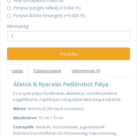
Vinyl (öntapadós matrica)
Ponyva (szegés nélkül) (+3.000 Ft)
Ponyva (körbe beszegve) (+5.000 Ft)
Mennyiség
Kosárba
Leírás
Tulajdonságok
Vélemények (0)
Állatok & Nyaralás Padlórobot Pálya
Ez a nyári pálya fürdőruhás állatokkal, szörfdeszkákkal,
kagylókkal és napfényes hangulattal idézi meg a vakációt.
Méret
:
6×6 mező (36 mező összesen)
Mezőméret
: 15 cm × 15 cm
Szereplők
:
medvék, mosómedvék, jegesmedvék
különböző pozíciókban (úszószemüveg, napszemüveg,