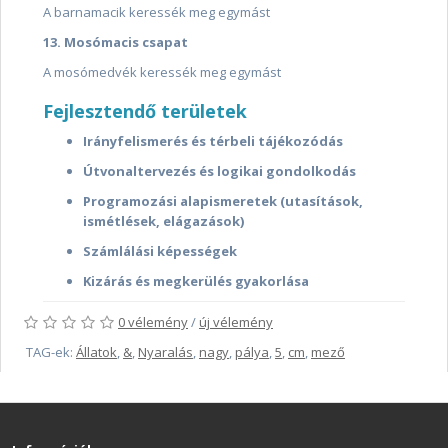
A barnamacik keressék meg egymást
13. Mosómacis csapat
A mosómedvék keressék meg egymást
Fejlesztendő területek
Irányfelismerés és térbeli tájékozódás
Útvonaltervezés és logikai gondolkodás
Programozási alapismeretek (utasítások,
ismétlések, elágazások)
Számlálási képességek
Kizárás és megkerülés gyakorlása
0 vélemény
/
új vélemény
TAG-ek:
Állatok
,
&
,
Nyaralás
,
nagy
,
pálya
,
5
,
cm
,
mező