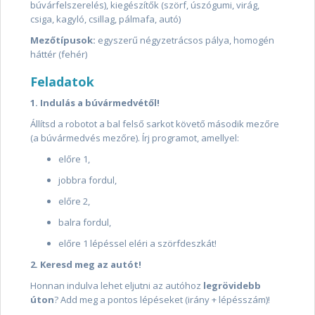
búvárfelszerelés), kiegészítők (szörf, úszógumi, virág,
csiga, kagyló, csillag, pálmafa, autó)
Mezőtípusok
:
egyszerű négyzetrácsos pálya, homogén
háttér (fehér)
Feladatok
1. Indulás a búvármedvétől!
Állítsd a robotot a bal felső sarkot követő második mezőre
(a búvármedvés mezőre). Írj programot, amellyel:
előre 1,
jobbra fordul,
előre 2,
balra fordul,
előre 1 lépéssel eléri a szörfdeszkát!
2. Keresd meg az autót!
Honnan indulva lehet eljutni az autóhoz
legrövidebb
úton
? Add meg a pontos lépéseket (irány + lépésszám)!