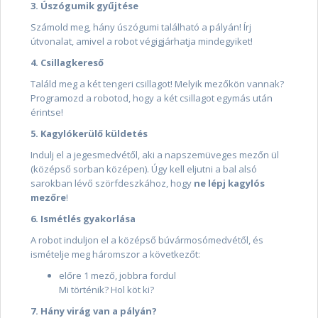
3. Úszógumik gyűjtése
Számold meg, hány úszógumi található a pályán! Írj
útvonalat, amivel a robot végigjárhatja mindegyiket!
4. Csillagkereső
Találd meg a két tengeri csillagot! Melyik mezőkön vannak?
Programozd a robotod, hogy a két csillagot egymás után
érintse!
5. Kagylókerülő küldetés
Indulj el a jegesmedvétől, aki a napszemüveges mezőn ül
(középső sorban középen). Úgy kell eljutni a bal alsó
sarokban lévő szörfdeszkához, hogy
ne lépj kagylós
mezőre
!
6. Ismétlés gyakorlása
A robot induljon el a középső búvármosómedvétől, és
ismételje meg háromszor a következőt:
előre 1 mező, jobbra fordul
Mi történik? Hol köt ki?
7. Hány virág van a pályán?