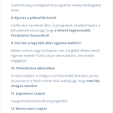
Számold meg a virágokat! Írj programot, amely mindegyiket
érinti.
8. Kijutás a pálmafák közül
A jobb alsó sarokban állsz. Írj programot, amellyel kijutsz a
két pálmafa közül úgy, hogy
a lehető legkevesebb
fordulatot használod
!
9. Hol van a legtöbb állat egymás mellett?
Melyik sorban vagy oszlopban van a legtöbb állatos mező
egymás mellett? Tudsz olyan útvonalat írni, ami ezeket
végigjárja?
10. Pihenőzóna elkerülése
A robot induljon a virágos szörfdeszkától (bal alsó sarok),
és jusson el a felső sorban lévő autóig úgy, hogy
nem lép
virágos mezőre
!
11. Jegesmaci csapat
A jegesmacik keressék meg egymást
12. Barna maci csapat