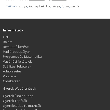
TAG-ek:
Kutya
,
és
,
Lepkék
,
kis
,
pálya
,
5
,
cm
,
mező
Információk
GYIK
Rólam
Bemutató kérése
Padlórobot pályák
Programozás-Matematika
Vásárlási feltételek
Szállítási feltételek
Adatkezelés
Visszáru
Oldaltérkép
Gyerek Webáruházak
Gyerek Ékszer Shop
Gyerek Tapéták
Gyerekszoba Falmatricák