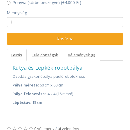
Ponyva (körbe beszegve) (+4.000 Ft)
Mennyiség
Kosárba
Leírás
Tulajdonságok
Vélemények (0)
Kutya és Lepkék robotpálya
Óvodás gyakorlópálya padlórobotokhoz.
Pálya mérete:
60 cm x 60 cm
Pálya felosztása:
4 x 4 (16 mező)
Lépéstáv:
15 cm
0 vélemény
/
új vélemény