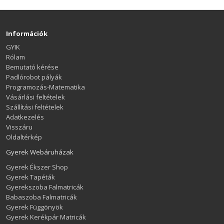
Információk
GYIK
Rólam
Bemutató kérése
Padlórobot pályák
Programozás-Matematika
Vásárlási feltételek
Szállítási feltételek
Adatkezelés
Visszáru
Oldaltérkép
Gyerek Webáruházak
Gyerek Ékszer Shop
Gyerek Tapéták
Gyerekszoba Falmatricák
Babaszoba Falmatricák
Gyerek Függönyök
Gyerek Kerékpár Matricák