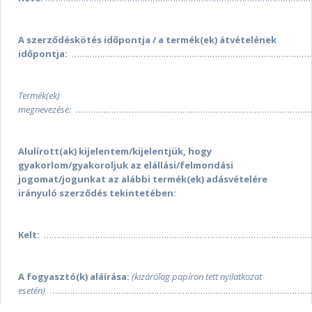
A szerződéskötés időpontja / a termék(ek) átvételének
időpontja:
…………………………………………………………………………………
Termék(ek)
megnevezése:
………………………………………………………………………………
Alulírott(ak) kijelentem/kijelentjük, hogy
gyakorlom/gyakoroljuk az elállási/felmondási
jogomat/jogunkat az alábbi termék(ek) adásvételére
irányuló szerződés tekintetében:
Kelt:
……………………………………………………………………………………………
A fogyasztó(k) aláírása:
(kizárólag papíron tett nyilatkozat
esetén)
…………………………………………………………………………………………