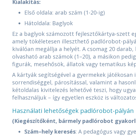
Kialakítás:
Első oldala: arab szám (1-20-ig)
Hátoldala: Baglyok
Ez a baglyok számozott fejlesztőkártya-szett e
amely tökéletesen illeszthető padlórobot-pályák
kiválóan megállja a helyét. A csomag 20 darab, k
olvasható arab számok (1–20), a másikon pedig
figurák, mesehősök, állatok vagy tematikus kép
A kártyák segítségével a gyermekek játékosan
sorrendiséggel, párosítással, valamint a hason
kétoldalas kivitelezés lehetővé teszi, hogy ugya
felhasználjuk – így egyetlen eszköz is változat
Használati lehetőségek padlórobot-pályán
(Kiegészítőként, bármely padlórobot gyakor
Szám–hely keresés
: A pedagógus vagy gye