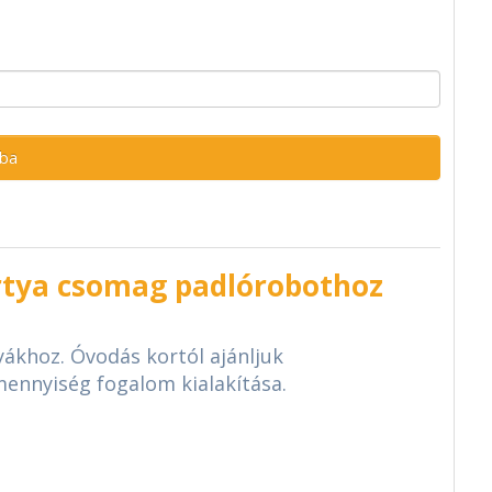
ba
rtya csomag padlórobothoz
yákhoz. Óvodás kortól ajánljuk
 mennyiség fogalom kialakítása.