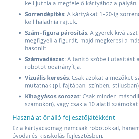
kell jutnia a megfelelő kártyához a pályán.
Sorrendépítés
: A kártyákat 1–20-ig sorre
kell haladnia rajtuk.
Szám–figura párosítás
: A gyerek kiválasz
megfigyeli a figurát, majd megkeresi a más
hasonlít.
Számvadászat
: A tanító szóbeli utasítást 
robotot odairányítja.
Vizuális keresés
: Csak azokat a mezőket s
mutatnak (pl. fajtában, színben, stílusban)
Kihagyásos sorozat
: Csak minden második
számokon), vagy csak a 10 alatti számokat
Használat önálló fejlesztőjátékként
Ez a kártyacsomag nemcsak robotokkal, hane
óvodai és kisiskolás fejlesztésben: