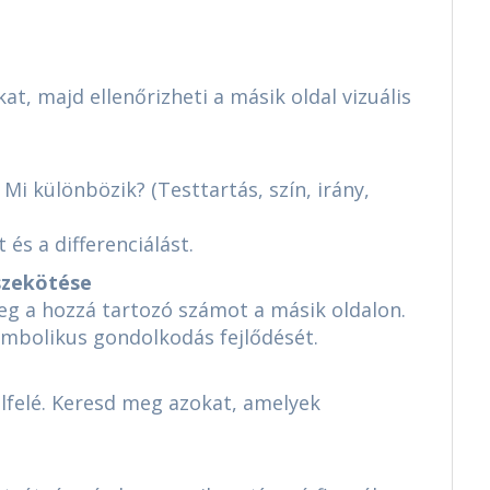
t, majd ellenőrizheti a másik oldal vizuális
i különbözik? (Testtartás, szín, irány,
 és a differenciálást.
szekötése
meg a hozzá tartozó számot a másik oldalon.
zimbolikus gondolkodás fejlődését.
elfelé. Keresd meg azokat, amelyek