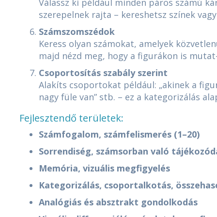
Válassz ki például minden páros számú kár
szerepelnek rajta – kereshetsz színek vagy
Számszomszédok
Keress olyan számokat, amelyek közvetlenü
majd nézd meg, hogy a figurákon is mutat-
Csoportosítás szabály szerint
Alakíts csoportokat például: „akinek a figur
nagy füle van” stb. – ez a kategorizálás ala
Fejlesztendő területek:
Számfogalom, számfelismerés (1–20)
Sorrendiség, számsorban való tájékozód
Memória, vizuális megfigyelés
Kategorizálás, csoportalkotás, összehas
Analógiás és absztrakt gondolkodás