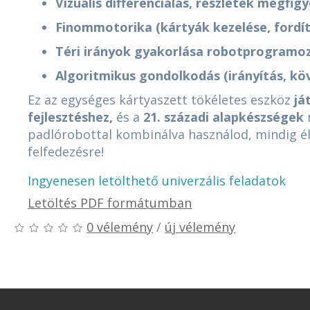
Vizuális differenciálás, részletek megfig
Finommotorika (kártyák kezelése, fordí
Téri irányok gyakorlása robotprogramo
Algoritmikus gondolkodás (irányítás, kö
Ez az egységes kártyaszett tökéletes eszköz
já
fejlesztéshez,
és a
21. századi alapkészségek
padlórobottal kombinálva használod, mindig él
felfedezésre!
Ingyenesen letölthető univerzális feladatok
Letöltés PDF formátumban
0 vélemény
/
új vélemény