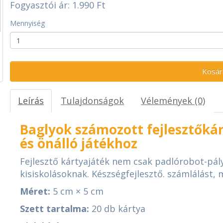
Fogyasztói ár: 1.990 Ft
Mennyiség
Kosár
Leírás
Tulajdonságok
Vélemények (0)
Baglyok számozott fejlesztőká
és önálló játékhoz
Fejlesztő kártyajáték nem csak padlórobot-pál
kisiskolásoknak. Készségfejlesztő. számlálást,
Méret:
5 cm × 5 cm
Szett tartalma:
20 db kártya