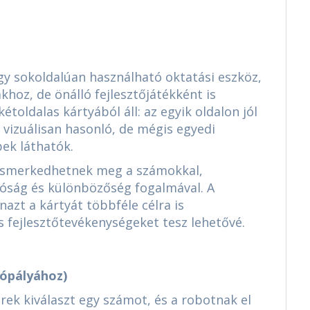
gy sokoldalúan használható oktatási eszköz,
hoz, de önálló fejlesztőjátékként is
étoldalas kártyából áll: az egyik oldalon jól
 vizuálisan hasonló, de mégis egyedi
ek láthatók.
 ismerkedhetnek meg a számokkal,
lóság és különbözőség fogalmával. A
nazt a kártyát többféle célra is
os fejlesztőtevékenységeket tesz lehetővé.
lópályához)
rek kiválaszt egy számot, és a robotnak el