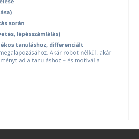
yelése
tása)
zás során
vetés, lépésszámlálás)
tékos tanuláshoz, differenciált
megalapozásához. Akár robot nélkül, akár
ményt ad a tanuláshoz – és motivál a