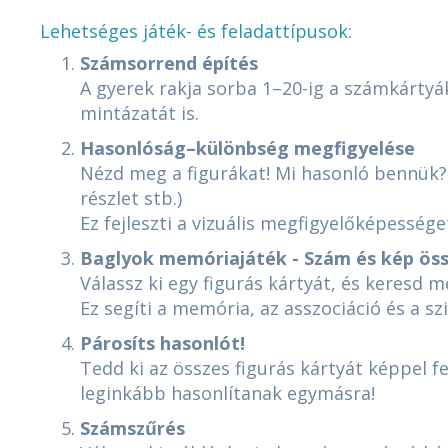
Lehetséges játék- és feladattípusok:
Számsorrend építés
A gyerek rakja sorba 1–20-ig a számkártyáka
mintázatát is.
Hasonlóság–különbség megfigyelése
Nézd meg a figurákat! Mi hasonló bennük? M
részlet stb.)
Ez fejleszti a vizuális megfigyelőképességet
Baglyok memóriajáték - Szám és kép ös
Válassz ki egy figurás kártyát, és keresd 
Ez segíti a memória, az asszociáció és a s
Párosíts hasonlót!
Tedd ki az összes figurás kártyát képpel f
leginkább hasonlítanak egymásra!
Számszűrés