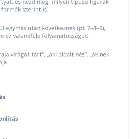
tyát, és nézd meg, milyen típusú figurák
 formák szerint is.
l egymás után következnek (pl. 7–8–9),
e ez valamiféle folyamatosságot!
ája virágot tart”, „aki oldalt néz”, „akinek
pja.
ás
onlítás