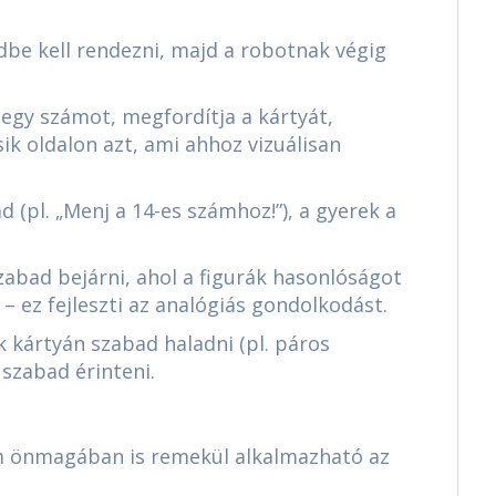
ndbe kell rendezni, majd a robotnak végig
t egy számot, megfordítja a kártyát,
ik oldalon azt, ami ahhoz vizuálisan
ad (pl. „Menj a 14-es számhoz!”), a gyerek a
zabad bejárni, ahol a figurák hasonlóságot
 – ez fejleszti az analógiás gondolkodást.
 kártyán szabad haladni (pl. páros
 szabad érinteni.
m önmagában is remekül alkalmazható az