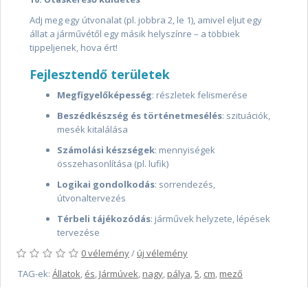
Adj meg egy útvonalat (pl. jobbra 2, le 1), amivel eljut egy
állat a járművétől egy másik helyszínre – a többiek
tippeljenek, hova ért!
Fejlesztendő területek
Megfigyelőképesség
: részletek felismerése
Beszédkészség és történetmesélés
: szituációk,
mesék kitalálása
Számolási készségek
: mennyiségek
összehasonlítása (pl. lufik)
Logikai gondolkodás
: sorrendezés,
útvonaltervezés
Térbeli tájékozódás
: járművek helyzete, lépések
tervezése
0 vélemény
/
új vélemény
TAG-ek:
Állatok
,
és
,
Jármúvek
,
nagy
,
pálya
,
5
,
cm
,
mező