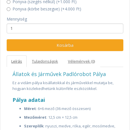
Ponyva (szegés nélkül) (+1.000 Ft)
Ponyva (körbe beszegve) (+4.000 Ft)
Mennyiség
Kosárba
Leírás
Tulajdonságok
Vélemények (0)
Állatok és Járművek Padlórobot Pálya
Ez a vidám pálya kisállatokkal és járművekkel mutatja be,
hogyan közlekedhetünk különféle eszközökkel.
Pálya adatai
Méret
: 6×6 mező (36 mező összesen)
Mezőméret
: 12,5 cm × 12,5 cm
Szereplők
: nyuszi, medve, róka, egér, mosómedve,