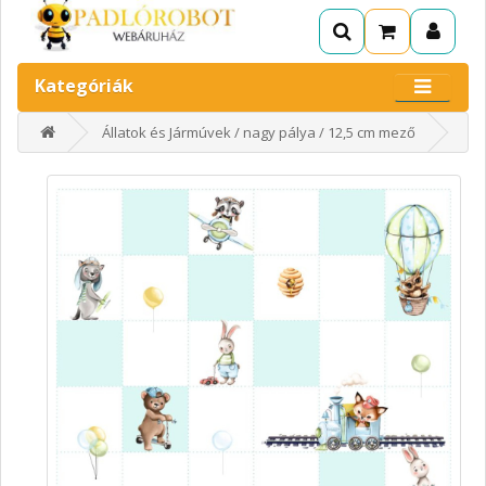
Kategóriák
Állatok és Jármúvek / nagy pálya / 12,5 cm mező