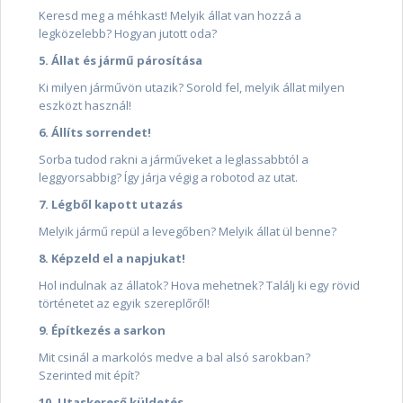
Keresd meg a méhkast! Melyik állat van hozzá a
legközelebb? Hogyan jutott oda?
5. Állat és jármű párosítása
Ki milyen járművön utazik? Sorold fel, melyik állat milyen
eszközt használ!
6. Állíts sorrendet!
Sorba tudod rakni a járműveket a leglassabbtól a
leggyorsabbig? Így járja végig a robotod az utat.
7. Légből kapott utazás
Melyik jármű repül a levegőben? Melyik állat ül benne?
8. Képzeld el a napjukat!
Hol indulnak az állatok? Hova mehetnek? Találj ki egy rövid
történetet az egyik szereplőről!
9. Építkezés a sarkon
Mit csinál a markolós medve a bal alsó sarokban?
Szerinted mit épít?
10. Utaskereső küldetés