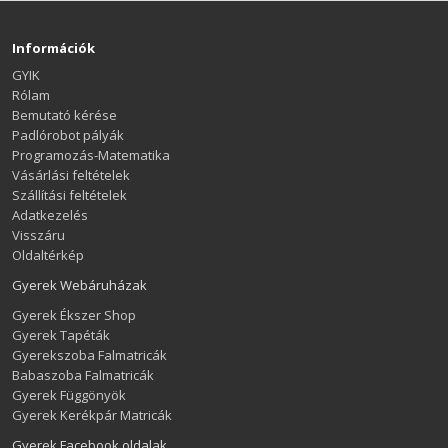
Információk
GYIK
Rólam
Bemutató kérése
Padlórobot pályák
Programozás-Matematika
Vásárlási feltételek
Szállítási feltételek
Adatkezelés
Visszáru
Oldaltérkép
Gyerek Webáruházak
Gyerek Ékszer Shop
Gyerek Tapéták
Gyerekszoba Falmatricák
Babaszoba Falmatricák
Gyerek Függönyök
Gyerek Kerékpár Matricák
Gyerek Facebook oldalak