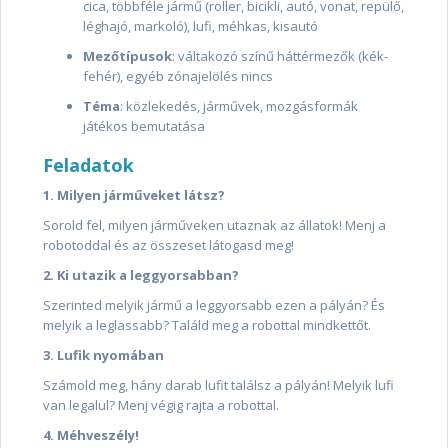
cica, többféle jármű (roller, bicikli, autó, vonat, repülő,
léghajó, markoló), lufi, méhkas, kisautó
Mezőtípusok
: váltakozó színű háttérmezők (kék-
fehér), egyéb zónajelölés nincs
Téma
: közlekedés, járművek, mozgásformák
játékos bemutatása
Feladatok
1. Milyen járműveket látsz?
Sorold fel, milyen járműveken utaznak az állatok! Menj a
robotoddal és az összeset látogasd meg!
2. Ki utazik a leggyorsabban?
Szerinted melyik jármű a leggyorsabb ezen a pályán? És
melyik a leglassabb? Találd meg a robottal mindkettőt.
3. Lufik nyomában
Számold meg, hány darab lufit találsz a pályán! Melyik lufi
van legalul? Menj végig rajta a robottal.
4. Méhveszély!